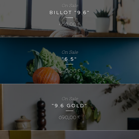
On Sale
BILLOT "9.6"
450,00
€
On Sale
"6.5"
340,00
€
On Sale
"9.6 GOLD"
690,00
€