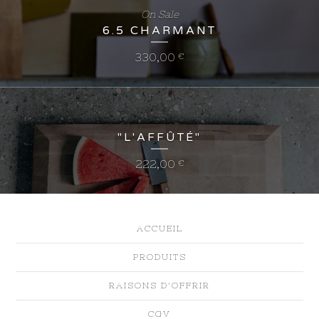
On Sale
6.5 CHARMANT
330,00
€
"L'AFFÛTÉ"
222,00
€
ACCUEIL
PRODUITS
RAISONS D'OFFRIR
CGV