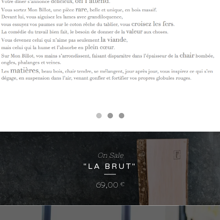
On Sale
"LA BRUT"
69,00
€