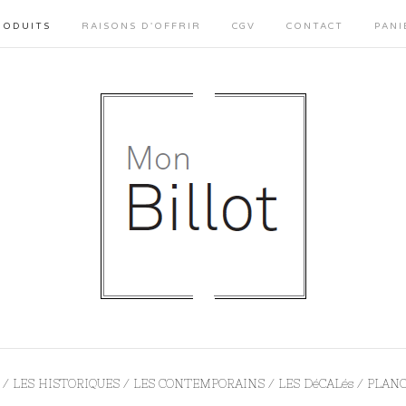
RODUITS
RAISONS D'OFFRIR
CGV
CONTACT
PANI
LES HISTORIQUES
LES CONTEMPORAINS
LES DéCALés
PLAN