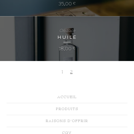
35,00
€
On Sale
HUILE
18,00
€
1
2
ACCUEIL
PRODUITS
RAISONS D'OFFRIR
CGV