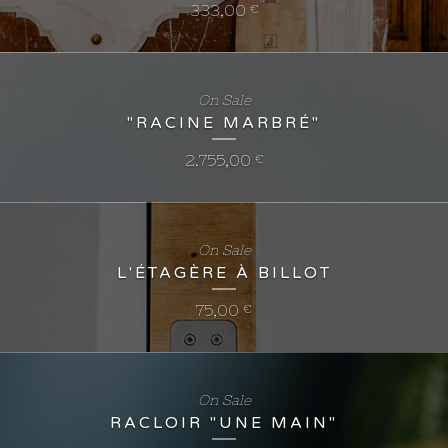
333,00
€
On Sale
"RACINE MARBRÉ"
2.755,00
€
On Sale
L'ÉTAGÈRE À BILLOT
75,00
€
On Sale
RACLOIR "UNE MAIN"