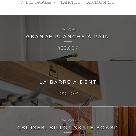
LES DéCALés
PLANCHES
ACCESSOIRES
On Sale
GRANDE PLANCHE À PAIN
420,00
€
LA BARRE À DENT
129,00
€
On Sale
CRUISER, BILLOT SKATE BOARD